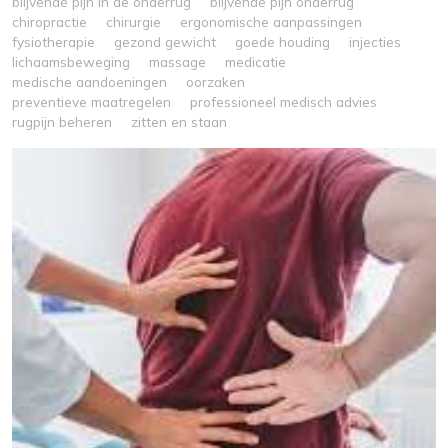
blijvende pijn in de onderrug
blijvende pijn onderrug
chiropractie
chirurgie
ergonomische aanpassingen
fysiotherapie
gezond gewicht
goede houding
injecties
lichaamsbeweging
massage
medicatie
medische aandoeningen
oorzaken
preventieve maatregelen
professioneel medisch advies
rugpijn beheren
zitten en staan