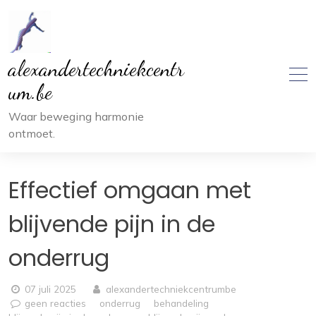
Ga
naar
inhoud
alexandertechniekcentr
um.be
Waar beweging harmonie
ontmoet.
Effectief omgaan met
blijvende pijn in de
onderrug
07 juli 2025
alexandertechniekcentrumbe
geen reacties
onderrug
behandeling