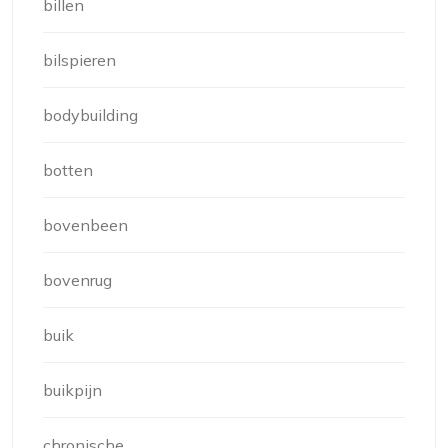
billen
bilspieren
bodybuilding
botten
bovenbeen
bovenrug
buik
buikpijn
chronische