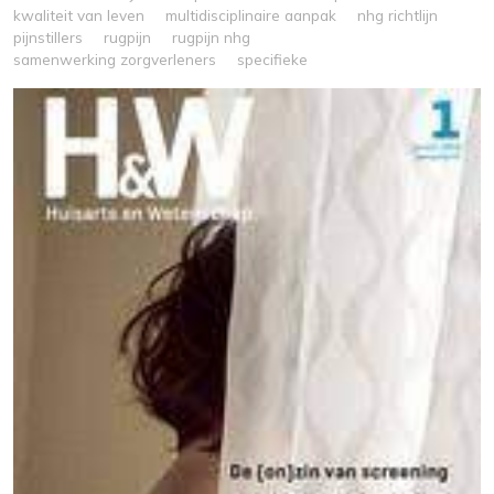
kwaliteit van leven
multidisciplinaire aanpak
nhg richtlijn
pijnstillers
rugpijn
rugpijn nhg
samenwerking zorgverleners
specifieke