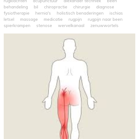
rugklachten
acupunctuur
alexander techniek
been
behandeling
bil
chiropractie
chirurgie
diagnose
fysiotherapie
hernia's
holistisch benaderingen
ischias
letsel
massage
medicatie
rugpijn
rugpijn naar been
spierkrampen
stenose
wervelkanaal
zenuwwortels