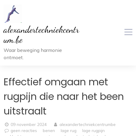
Ga
naar
inhoud
alexandertechniekcentr
um.be
Waar beweging harmonie
ontmoet.
Effectief omgaan met
rugpijn die naar het been
uitstraalt
09 november 2024
alexandertechniekcentrumbe
geen reacties
benen
lage rug
lage rugpijn