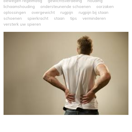
bewegen regelmatig
gewichtsverdeling
houding
lichaamshouding
ondersteunende schoenen
oorzaken
oplossingen
overgewicht
rugpijn
rugpijn bij staan
schoenen
spierkracht
staan
tips
verminderen
versterk uw spieren