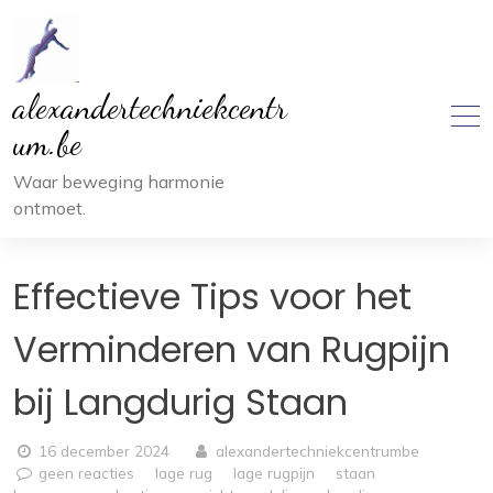
Ga
naar
inhoud
alexandertechniekcentr
um.be
Waar beweging harmonie
ontmoet.
Effectieve Tips voor het
Verminderen van Rugpijn
bij Langdurig Staan
16 december 2024
alexandertechniekcentrumbe
geen reacties
lage rug
lage rugpijn
staan