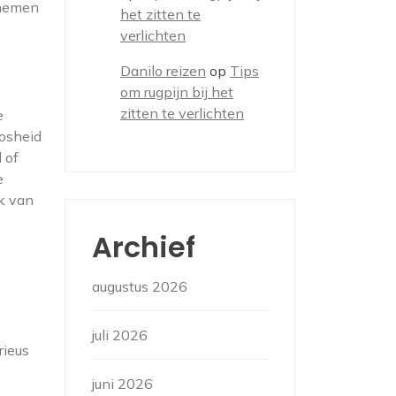
 nemen
het zitten te
verlichten
Danilo reizen
op
Tips
om rugpijn bij het
zitten te verlichten
e
oosheid
 of
e
k van
Archief
augustus 2026
juli 2026
rieus
juni 2026