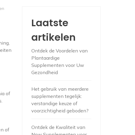
nen
Laatste
artikelen
ning,
teiten
Ontdek de Voordelen van
Plantaardige
Supplementen voor Uw
Gezondheid
Het gebruik van meerdere
ia of
supplementen tegelijk:
s.
verstandige keuze of
voorzichtigheid geboden?
Ontdek de Kwaliteit van
en of
Now Supplementen voor