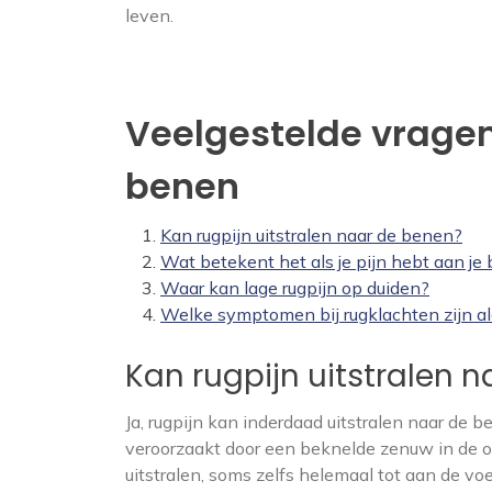
leven.
Veelgestelde vragen 
benen
Kan rugpijn uitstralen naar de benen?
Wat betekent het als je pijn hebt aan je
Waar kan lage rugpijn op duiden?
Welke symptomen bij rugklachten zijn a
Kan rugpijn uitstralen 
Ja, rugpijn kan inderdaad uitstralen naar de
veroorzaakt door een beknelde zenuw in de on
uitstralen, soms zelfs helemaal tot aan de voe