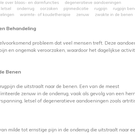
ole over blaas- en darmfuncties
degeneratieve aandoeningen
letsel
onderrug
oorzaken
pijnmedicatie
rugpijn
rugpijn be
telingen
warmte- of koudetherapie
zenuw
zwakte in de benen
en Behandeling
 veelvoorkomend probleem dat veel mensen treft. Deze aandoe
 pijn en ongemak veroorzaken, waardoor het dagelijkse activi
 de Benen
 rugpijn die uitstraalt naar de benen. Een van de meest
riteerde zenuw in de onderrug, vaak als gevolg van een hern
spanning, letsel of degeneratieve aandoeningen zoals artriti
milde tot ernstige pijn in de onderrug die uitstraalt naar e