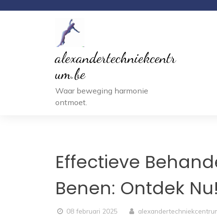
Ga
naar
inhoud
alexandertechniekcentr
um.be
Waar beweging harmonie
ontmoet.
Effectieve Behand
Benen: Ontdek Nu
08 februari 2025
alexandertechniekcentr