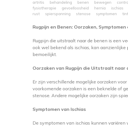
artritis
behandeling
benen
bewegen
contr
fysiotherapie
gevoelloosheid
hernia
ischias
rust
spierspanning
stenose
symptomen
tin
Rugpijn en Benen: Oorzaken, Symptomen 
Rugpijn die uitstraalt naar de benen is een
ook wel bekend als ischias, kan aanzienlijke
bemoeilijkt.
Oorzaken van Rugpijn die Uitstraalt naar
Er zijn verschillende mogelijke oorzaken voor
voorkomende oorzaken is een beknelde of geïr
stenose. Andere mogelijke oorzaken zijn spier
Symptomen van Ischias
De symptomen van ischias kunnen variëren van 