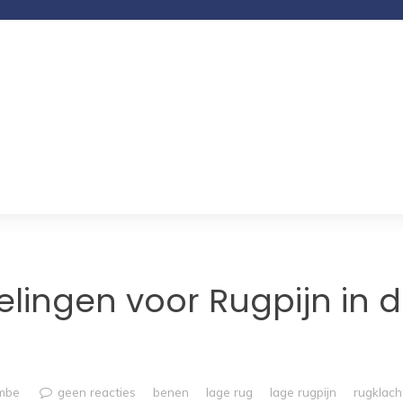
elingen voor Rugpijn in 
!
umbe
geen reacties
benen
lage rug
lage rugpijn
rugklach