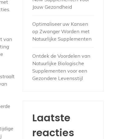
 met
Jouw Gezondheid
ties.
Optimaliseer uw Kansen
op Zwanger Worden met
Natuurlijke Supplementen
st van
ting
te
Ontdek de Voordelen van
Natuurlijke Biologische
Supplementen voor een
straalt
Gezondere Levensstijl
van
eerde
Laatste
ijdige
reacties
j