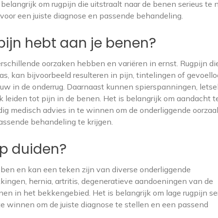
belangrijk om rugpijn die uitstraalt naar de benen serieus te
 voor een juiste diagnose en passende behandeling.
 pijn hebt aan je benen?
rschillende oorzaken hebben en variëren in ernst. Rugpijn di
as, kan bijvoorbeeld resulteren in pijn, tintelingen of gevoell
uw in de onderrug. Daarnaast kunnen spierspanningen, letsel
 leiden tot pijn in de benen. Het is belangrijk om aandacht t
ig medisch advies in te winnen om de onderliggende oorzaa
assende behandeling te krijgen.
op duiden?
bben en kan een teken zijn van diverse onderliggende
ingen, hernia, artritis, degeneratieve aandoeningen van de
en in het bekkengebied. Het is belangrijk om lage rugpijn se
te winnen om de juiste diagnose te stellen en een passend