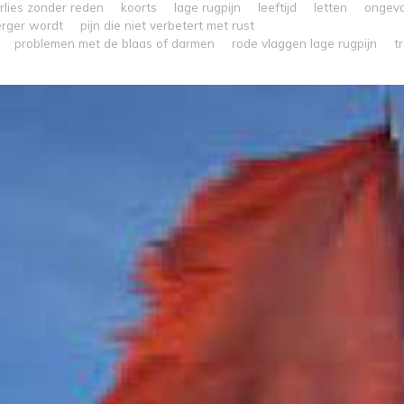
rlies zonder reden
koorts
lage rugpijn
leeftijd
letten
ongeva
 erger wordt
pijn die niet verbetert met rust
problemen met de blaas of darmen
rode vlaggen lage rugpijn
t