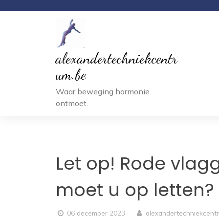
Ga
naar
inhoud
alexandertechniekcentr
um.be
Waar beweging harmonie
ontmoet.
Let op! Rode vlagg
moet u op letten?
06 december 2023
alexandertechniekcent