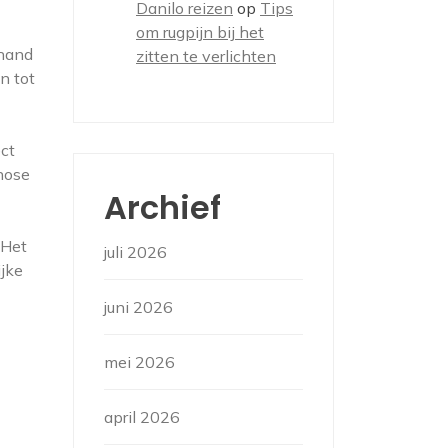
Danilo reizen
op
Tips
om rugpijn bij het
 hand
zitten te verlichten
n tot
ect
gnose
Archief
 Het
juli 2026
ijke
juni 2026
mei 2026
april 2026