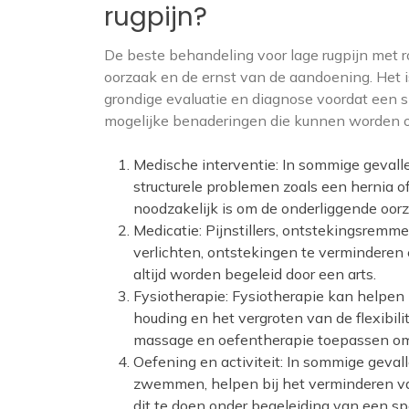
rugpijn?
De beste behandeling voor lage rugpijn met r
oorzaak en de ernst van de aandoening. Het i
grondige evaluatie en diagnose voordat een s
mogelijke benaderingen die kunnen worden 
Medische interventie: In sommige gevallen
structurele problemen zoals een hernia of
noodzakelijk is om de onderliggende oor
Medicatie: Pijnstillers, ontstekingsrem
verlichten, ontstekingen te verminderen
altijd worden begeleid door een arts.
Fysiotherapie: Fysiotherapie kan helpen 
houding en het vergroten van de flexibil
massage en oefentherapie toepassen om 
Oefening en activiteit: In sommige geva
zwemmen, helpen bij het verminderen van
dit te doen onder begeleiding van een s