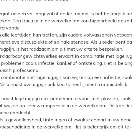
gint na een val, ongeval of ander trauma, is het belangrijk om
eken. Een fractuur in de wervelkolom kan bijvoorbeeld optre
terventie.
 alle leeftijden kan treffen, zijn oudere volwassenen vatbaar
ratieve discusziekte of spinale stenose. Als u ouder bent d
rugpijn, is het raadzaam om dit met uw arts te bespreken.
rklaarbaar gewichtsverlies ervaart in combinatie met lage rug
problemen zoals infectie, kanker of ontsteking. Het is belang
disch professional.
combinatie met lage rugpijn kan wijzen op een infectie, zoal
Als u naast uw rugpijn ook koorts heeft, moet u onmiddellijk
 naast lage rugpijn ook problemen ervaart met plassen, zoals
dit wijzen op zenuwcompressie in de wervelkolom. Dit kan du
sche aandacht.
s u gevoelloosheid, tintelingen of zwakte ervaart in uw bene
beschadiging in de wervelkolom. Het is belangrijk om dit te 