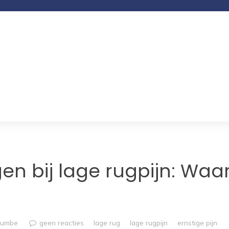
en bij lage rugpijn: Waa
rumbe
geen reacties
lage rug
lage rugpijn
ernstige pijn