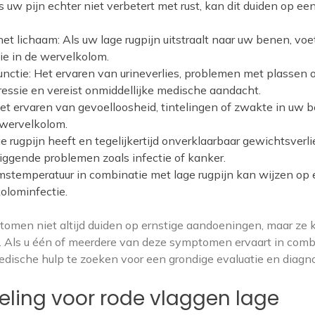
 uw pijn echter niet verbetert met rust, kan dit duiden op ee
 het lichaam: Als uw lage rugpijn uitstraalt naar uw benen, voe
ie in de wervelkolom.
unctie: Het ervaren van urineverlies, problemen met plassen 
ssie en vereist onmiddellijke medische aandacht.
et ervaren van gevoelloosheid, tintelingen of zwakte in uw 
 wervelkolom.
e rugpijn heeft en tegelijkertijd onverklaarbaar gewichtsverli
liggende problemen zoals infectie of kanker.
stemperatuur in combinatie met lage rugpijn kan wijzen op
kolominfectie.
ptomen niet altijd duiden op ernstige aandoeningen, maar ze
es. Als u één of meerdere van deze symptomen ervaart in comb
medische hulp te zoeken voor een grondige evaluatie en diagn
eling voor rode vlaggen lage