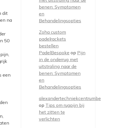
met uitstraling naar de
benen: Symptomen
 dit
en
den na
Behandelingsopties
Zoha custom
der
padelrackets
an 50
bestellen
PadelBespoke
op
Pijn
pijn,
in de onderrug met
rijk
uitstraling naar de
benen: Symptomen
s een
en
Behandelingsopties
alexandertechniekcentrumbe
iden
op
Tips om rugpijn bij
het zitten te
n,
verlichten
laten