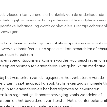
ode vlaggen kan variëren, afhankelijk van de onderliggende
s belangrijk om een medisch professional te raadplegen voor
pecifieke behandeling wordt aanbevolen. Hier zijn echter en
overwogen:
 kan chirurgie nodig zijn, vooral als er sprake is van ernstige
 wervelkolominfectie. Een specialist kan beoordelen of chiru
zaak aan te pakken.
mers en spierontspanners kunnen worden voorgeschreven om p
 en spierspasmen te verminderen. Het gebruik van medicatie
bij het versterken van de rugspieren, het verbeteren van de
iteit. Een fysiotherapeut kan ook technieken zoals manuele th
pijn te verminderen en het herstelproces te bevorderen.
llen kan regelmatige lichaamsbeweging, zoals wandelen of
 pijn en het bevorderen van herstel. Het is echter belangri
pecialist om verdere schade te voorkomen.