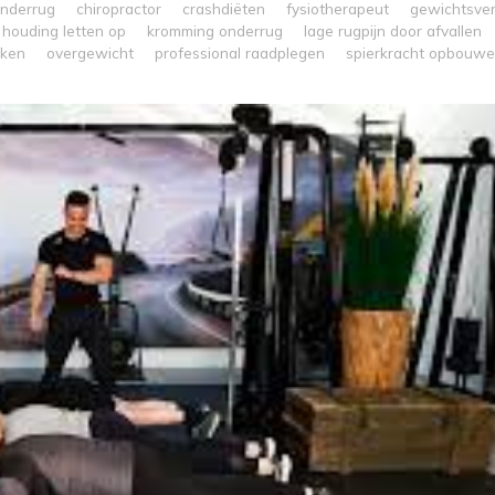
onderrug
chiropractor
crashdiëten
fysiotherapeut
gewichtsver
houding letten op
kromming onderrug
lage rugpijn door afvallen
aken
overgewicht
professional raadplegen
spierkracht opbouw