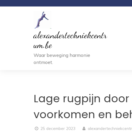
Ga
naar
inhoud
alexandertechniekcentr
um.be
Waar beweging harmonie
ontmoet.
Lage rugpijn door 
voorkomen en be
25 december 2023
alexandertechniekcent