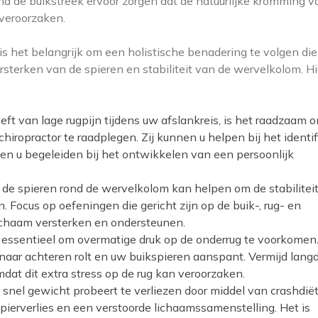
d de buikstreek ervoor zorgen dat de natuurlijke kromming v
 veroorzaken.
is het belangrijk om een holistische benadering te volgen die
rsterken van de spieren en stabiliteit van de wervelkolom. Hie
eft van lage rugpijn tijdens uw afslankreis, is het raadzaam 
chiropractor te raadplegen. Zij kunnen u helpen bij het identi
n u begeleiden bij het ontwikkelen van een persoonlijk
de spieren rond de wervelkolom kan helpen om de stabiliteit
. Focus op oefeningen die gericht zijn op de buik-, rug- en
lichaam versterken en ondersteunen.
 essentieel om overmatige druk op de onderrug te voorkomen.
 naar achteren rolt en uw buikspieren aanspant. Vermijd langd
mdat dit extra stress op de rug kan veroorzaken.
snel gewicht probeert te verliezen door middel van crashdië
spierverlies en een verstoorde lichaamssamenstelling. Het is