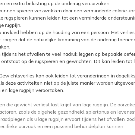
en en extra belasting op de onderrug veroorzaken.
n kunnen spieren verzwakken door een verminderde calorie-i
 rugspieren kunnen leiden tot een verminderde ondersteun
e rugpijn.
k invloed hebben op de houding van een persoon. Het verlie
r zorgen dat de natuurlijke kromming van de onderrug toenee
aken.
ijdens het afvallen te veel nadruk leggen op bepaalde oef
g ontstaat op de rugspieren en gewrichten. Dit kan leiden tot 
 Gewichtsverlies kan ook leiden tot veranderingen in dagelijk
. Als deze activiteiten niet op de juiste manier worden uitgevoe
 en lage rugpijn veroorzaken.
en die gewicht verliest last krijgt van lage rugpijn. De oorzak
actoren, zoals de algehele gezondheid, spiertonus en levenssti
aadplegen als u lage rugpijn ervaart tijdens het afvallen, zoda
specifieke oorzaak en een passend behandelplan kunnen