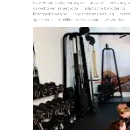
activiteitenniveau verhogen
afvallen
belasting 
gewichtsverliesmethode
holistische benadering
lichaamsbeweging
lichaamssamenstelling
oorz
spiertonus
stabiliteit wervelkolom
vetweefsel