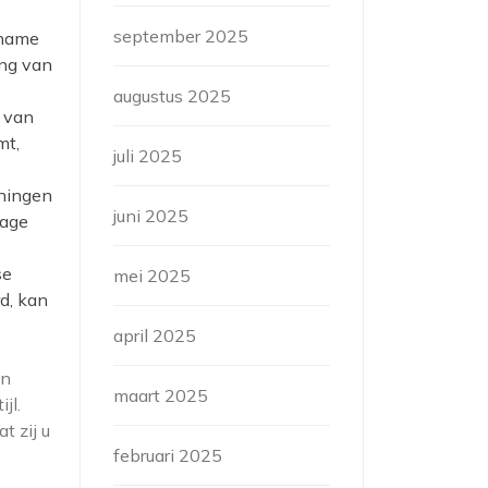
september 2025
nname
ing van
augustus 2025
s van
mt,
juli 2025
eningen
juni 2025
lage
se
mei 2025
rd, kan
april 2025
en
maart 2025
jl.
t zij u
februari 2025