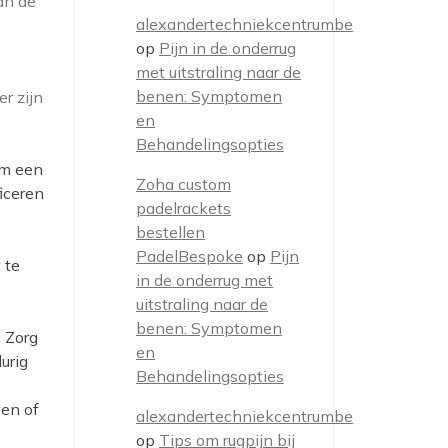
an de
alexandertechniekcentrumbe
op
Pijn in de onderrug
met uitstraling naar de
benen: Symptomen
r zijn
en
Behandelingsopties
om een
Zoha custom
ficeren
padelrackets
bestellen
PadelBespoke
op
Pijn
 te
in de onderrug met
uitstraling naar de
benen: Symptomen
 Zorg
en
urig
Behandelingsopties
ten of
alexandertechniekcentrumbe
op
Tips om rugpijn bij