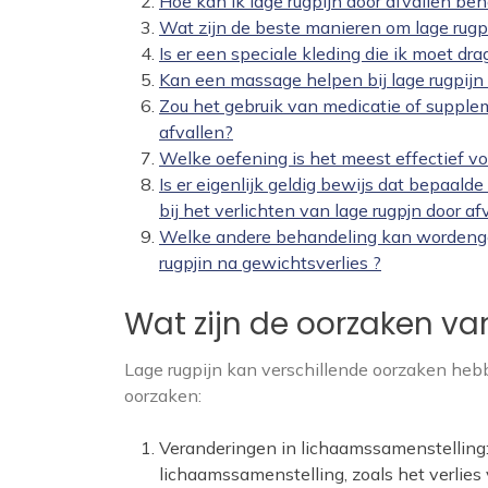
Hoe kan ik lage rugpijn door afvallen be
Wat zijn de beste manieren om lage rugp
Is er een speciale kleding die ik moet dra
Kan een massage helpen bij lage rugpijn 
Zou het gebruik van medicatie of supplem
afvallen?
Welke oefening is het meest effectief voo
Is er eigenlijk geldig bewijs dat bepaald
bij het verlichten van lage rugpjn door afv
Welke andere behandeling kan wordengeb
rugpjin na gewichtsverlies ?
Wat zijn de oorzaken va
Lage rugpijn kan verschillende oorzaken hebb
oorzaken:
Veranderingen in lichaamssamenstelling:
lichaamssamenstelling, zoals het verlie