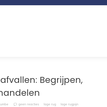
afvallen: Begrijpen,
handelen
rumbe
geen reacties
lage rug
lage rugpijn