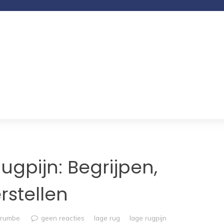
ugpijn: Begrijpen,
stellen
trumbe
geen reacties
lage rug
lage rugpijn