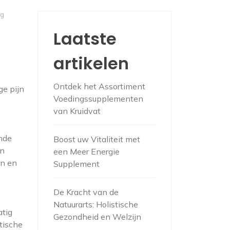
ng
Laatste
artikelen
Ontdek het Assortiment
ge pijn
Voedingssupplementen
van Kruidvat
ende
Boost uw Vitaliteit met
en
een Meer Energie
en en
Supplement
De Kracht van de
Natuurarts: Holistische
atig
Gezondheid en Welzijn
tische