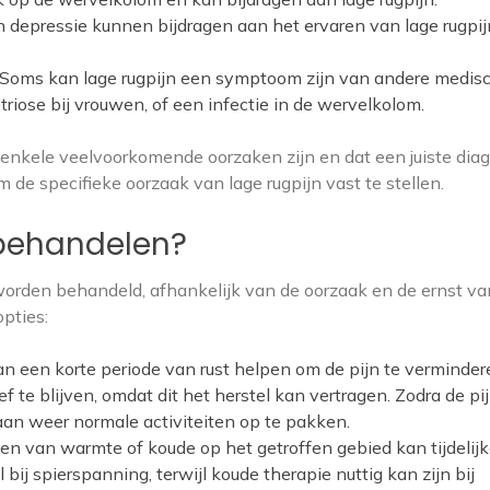
n depressie kunnen bijdragen aan het ervaren van lage rugpij
Soms kan lage rugpijn een symptoom zijn van andere medis
iose bij vrouwen, of een infectie in de wervelkolom.
ts enkele veelvoorkomende oorzaken zijn en dat een juiste dia
 de specifieke oorzaak van lage rugpijn vast te stellen.
 behandelen?
worden behandeld, afhankelijk van de oorzaak en de ernst va
opties:
n kan een korte periode van rust helpen om de pijn te verminder
ief te blijven, omdat dit het herstel kan vertragen. Zodra de pi
aan weer normale activiteiten op te pakken.
n van warmte of koude op het getroffen gebied kan tijdelij
bij spierspanning, terwijl koude therapie nuttig kan zijn bij