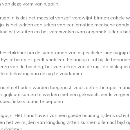
n van deze vorm van rugpijn.
rugpijn is dat het meestal vanzelf verdwijnt binnen enkele 
ijn, is het zelden een teken van een ernstige medische aando
kse activiteiten en het veroorzaken van ongemak tijdens he
n beschikbaar om de symptomen van aspecifieke lage rugpijn 
 Fysiotherapie speelt vaak een belangrijke rol bij de behande
eren van de houding, het versterken van de rug- en buikspier
dere belasting van de rug te voorkomen.
andelmethoden worden toegepast, zoals oefentherapie, manu
langrijk om samen te werken met een gekwalificeerde zorgver
ecifieke situatie te bepalen.
e rugpijn. Het handhaven van een goede houding tijdens activit
en het vermijden van langdurig zitten kunnen allemaal bijdr
jnklachten.