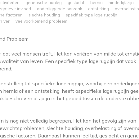
tiviteiten
genetische aanleg
geslacht
hernia
hinderlijk zijn
egatieve invloed
onderliggende oorzaak
ontsteking
overbelasti
he factoren
slechte houding
specifiek type lage rugpijn
n ver
veelvoorkomend probleem
end Probleem
dat veel mensen treft. Het kan variëren van milde tot ernsti
aliteit van leven. Een specifiek type lage rugpijn dat vaak
noemd.
genstelling tot specifieke lage rugpijn, waarbij een onderligg
 hernia of een ontsteking, heeft aspecifieke lage rugpijn ge
ak beschreven als pijn in het gebied tussen de onderste ribb
n is nog niet volledig begrepen. Het kan het gevolg zijn van
gewrichtsproblemen, slechte houding, overbelasting of overm
ogische factoren. Daarnaast kunnen leeftijd, geslacht en gene