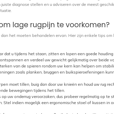
 juiste diagnose stellen en u adviseren over de meest geschi
tuatie.
 om lage rugpijn te voorkomen?
er dan het moeten behandelen ervan. Hier zijn enkele tips om 
 dat u tijdens het staan, zitten en lopen een goede houding
 ontspannen en verdeel uw gewicht gelijkmatig over beide v
sterken van de spieren rondom uw kern kan helpen om stabili
feningen zoals planken, bruggen en buikspieroefeningen kun
rpen moet tillen, buig dan door uw knieën en houd uw rug rec
iende bewegingen tijdens het tillen.
ss op uw onderrug veroorzaken, dus probeer regelmatig op te sta
n. Stel indien mogelijk een ergonomische stoel of kussen in 