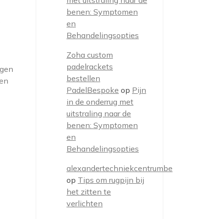
met uitstraling naar de
benen: Symptomen
e
en
Behandelingsopties
Zoha custom
padelrackets
ngen
bestellen
een
PadelBespoke
op
Pijn
in de onderrug met
uitstraling naar de
benen: Symptomen
en
Behandelingsopties
alexandertechniekcentrumbe
op
Tips om rugpijn bij
het zitten te
verlichten