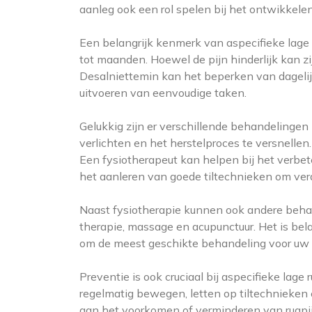
aanleg ook een rol spelen bij het ontwikkele
Een belangrijk kenmerk van aspecifieke lage 
tot maanden. Hoewel de pijn hinderlijk kan z
Desalniettemin kan het beperken van dagelij
uitvoeren van eenvoudige taken.
Gelukkig zijn er verschillende behandelinge
verlichten en het herstelproces te versnellen.
Een fysiotherapeut kan helpen bij het verbet
het aanleren van goede tiltechnieken om ver
Naast fysiotherapie kunnen ook andere beh
therapie, massage en acupunctuur. Het is be
om de meest geschikte behandeling voor uw sp
Preventie is ook cruciaal bij aspecifieke lag
regelmatig bewegen, letten op tiltechnieken 
aan het voorkomen of verminderen van rugpi