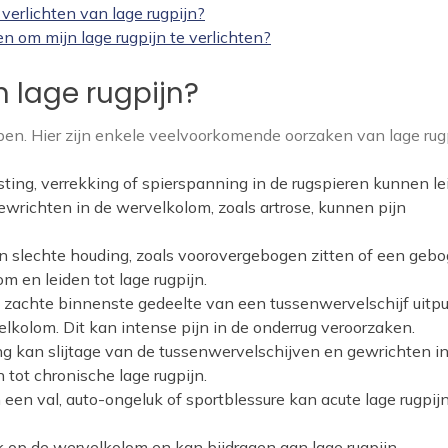
verlichten van lage rugpijn?
en om mijn lage rugpijn te verlichten?
n lage rugpijn?
en. Hier zijn enkele veelvoorkomende oorzaken van lage rugp
ting, verrekking of spierspanning in de rugspieren kunnen le
ewrichten in de wervelkolom, zoals artrose, kunnen pijn
en slechte houding, zoals voorovergebogen zitten of een geb
m en leiden tot lage rugpijn.
 zachte binnenste gedeelte van een tussenwervelschijf uitpu
lkolom. Dit kan intense pijn in de onderrug veroorzaken.
 kan slijtage van de tussenwervelschijven en gewrichten in
tot chronische lage rugpijn.
n een val, auto-ongeluk of sportblessure kan acute lage rugpij
 op de wervelkolom en kan bijdragen aan lage rugpijn.