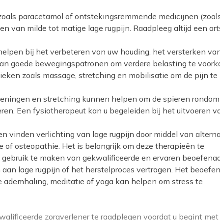
ers zoals paracetamol of ontstekingsremmende medicijnen (zoal
en van milde tot matige lage rugpijn. Raadpleeg altijd een art
helpen bij het verbeteren van uw houding, het versterken va
van goede bewegingspatronen om verdere belasting te voor
ken zoals massage, stretching en mobilisatie om de pijn te
feningen en stretching kunnen helpen om de spieren rondom
eteren. Een fysiotherapeut kan u begeleiden bij het uitvoeren v
 vinden verlichting van lage rugpijn door middel van altern
e of osteopathie. Het is belangrijk om deze therapieën te
 gebruik te maken van gekwalificeerde en ervaren beoefenaa
aan lage rugpijn of het herstelproces vertragen. Het beoefe
 ademhaling, meditatie of yoga kan helpen om stress te
kwalificeerde zorgverlener te raadplegen voordat u begint met