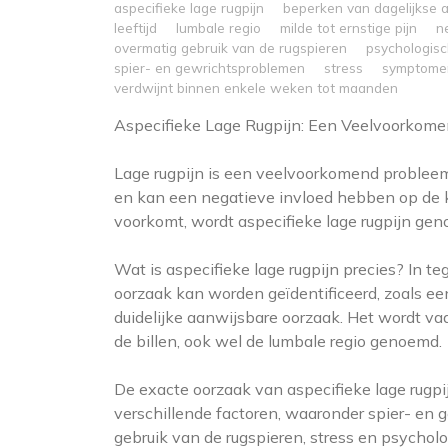
aspecifieke lage rugpijn
beperken van dagelijkse ac
leeftijd
lumbale regio
milde tot ernstige pijn
n
overmatig gebruik van de rugspieren
psychologisc
spier- en gewrichtsproblemen
stress
symptome
verdwijnt binnen enkele weken tot maanden
Aspecifieke Lage Rugpijn: Een Veelvoorkom
Lage rugpijn is een veelvoorkomend probleem 
en kan een negatieve invloed hebben op de kw
voorkomt, wordt aspecifieke lage rugpijn ge
Wat is aspecifieke lage rugpijn precies? In te
oorzaak kan worden geïdentificeerd, zoals een
duidelijke aanwijsbare oorzaak. Het wordt va
de billen, ook wel de lumbale regio genoemd.
De exacte oorzaak van aspecifieke lage rugpij
verschillende factoren, waaronder spier- en 
gebruik van de rugspieren, stress en psychol