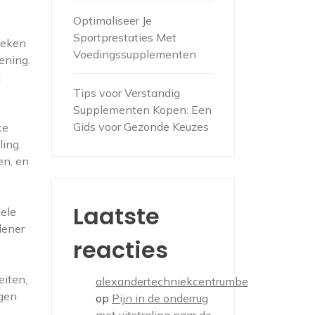
Optimaliseer Je
Sportprestaties Met
weken
Voedingssupplementen
ening.
t
Tips voor Verstandig
Supplementen Kopen: Een
Gids voor Gezonde Keuzes
te
ling.
en, en
Laatste
ele
lener
reacties
eiten,
alexandertechniekcentrumbe
agen
op
Pijn in de onderrug