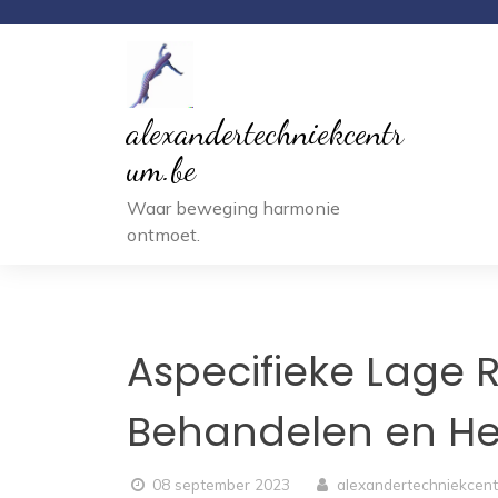
Ga
naar
inhoud
alexandertechniekcentr
um.be
Waar beweging harmonie
ontmoet.
Aspecifieke Lage R
Behandelen en Her
08 september 2023
alexandertechniekcen