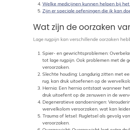
Welke medicijnen kunnen helpen bij het 
Zijn er speciale oefeningen die ik kan do
Wat zijn de oorzaken va
Lage rugpijn kan verschillende oorzaken hebb
Spier- en gewrichtsproblemen: Overbelas
tot lage rugpijn. Ook problemen met de g
veroorzaken.
Slechte houding: Langdurig zitten met e
rug, kan druk uitoefenen op de wervelkolo
Hernia: Een hernia ontstaat wanneer het
druk uitoefent op de zenuwen in de werve
Degeneratieve aandoeningen: Veroudering
wervelkolom veroorzaken, wat kan leiden 
Trauma of letsel: Rugletsel als gevolg va
veroorzaken.
Overgewicht: Overgewicht legt extra druk