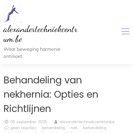
Ga
naar
inhoud
alexandertechniekcentr
um.be
Waar beweging harmonie
ontmoet.
Behandeling van
nekhernia: Opties en
Richtlijnen
05 september 2025
alexandertechniekcentrumbe
geen reacties
behandeling
nek
behandeling