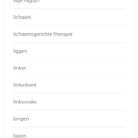
lage rugpijn
lichaam
lichaamsgerichte therapie
liggen
linker
linkerkant
linksonder
longen
lopen